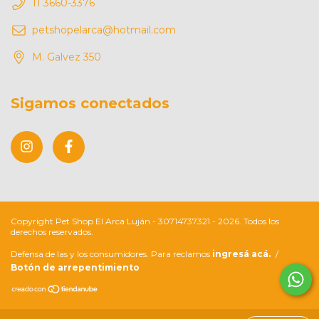
11 3660-3376
petshopelarca@hotmail.com
M. Galvez 350
Sigamos conectados
Copyright Pet Shop El Arca Luján - 30714737321 - 2026. Todos los
derechos reservados.
Defensa de las y los consumidores. Para reclamos
ingresá acá.
/
Botón de arrepentimiento