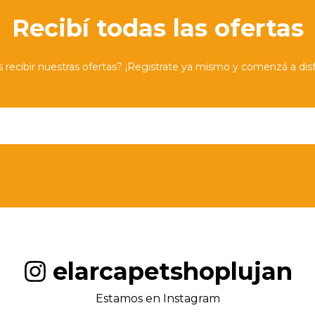
Recibí todas las ofertas
 recibir nuestras ofertas? ¡Registrate ya mismo y comenzá a disfr
elarcapetshoplujan
Estamos en Instagram