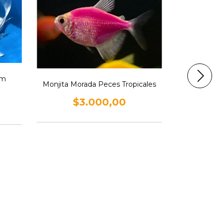
um
Monjita Morada Peces Tropicales
$3.000,00
Alimento p
We
$