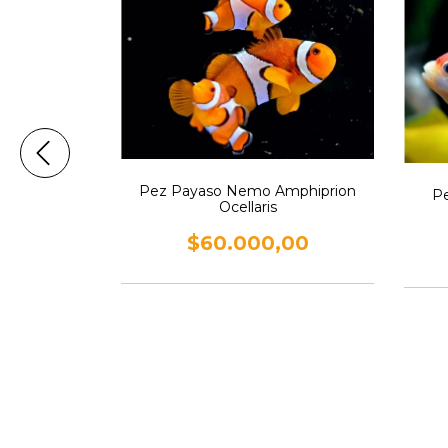
Pez Payaso Nemo Amphiprion
Pe
Ocellaris
$60.000,00
aza Mediana
o Perro
,00