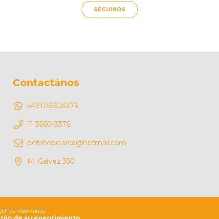
SEGUINOS
Contactános
5491136603376
11 3660-3376
petshopelarca@hotmail.com
M. Galvez 350
echos reservados.
tón de arrepentimiento