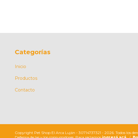
Categorías
Inicio
Productos
Contacto
Copyright Pet Shop El Arca Luján - 30714737321 - 2026. Todos los der
Defensa de las y los consumidores. Para reclamos
ingresá acá.
/
Bo