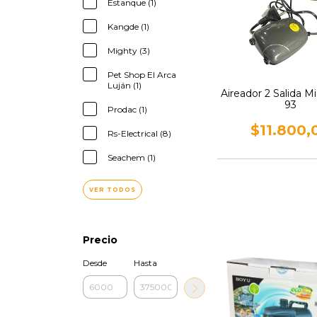
Estanque (1)
Kangde (1)
Mighty (3)
Pet Shop El Arca
Luján (1)
Aireador 2 Salida M
93
Prodac (1)
$11.800,
Rs-Electrical (8)
Seachem (1)
VER TODOS
Precio
Desde
Hasta