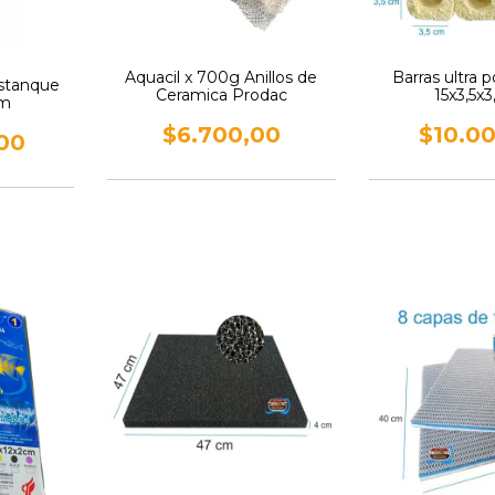
Aquacil x 700g Anillos de
Barras ultra p
stanque
Ceramica Prodac
15x3,5x
4m
$6.700,00
$10.0
00