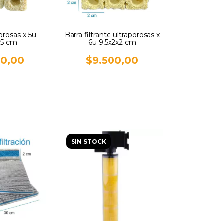
orosas x 5u
Barra filtrante ultraporosas x
3,5 cm
6u 9,5x2x2 cm
00,00
$9.500,00
SIN STOCK