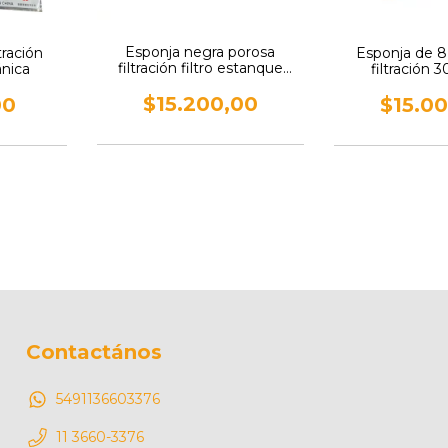
Esponja negra porosa
tración
Esponja de 8
filtración filtro estanque
ánica
filtración
pecera
$15.200,00
00
$15.0
Contactános
5491136603376
11 3660-3376