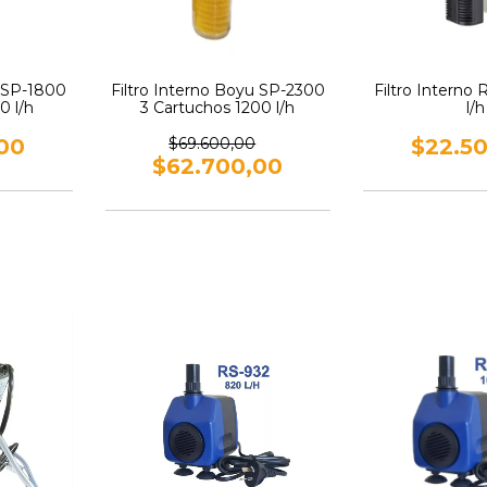
u SP-1800
Filtro Interno Boyu SP-2300
Filtro Interno
0 l/h
3 Cartuchos 1200 l/h
l/h
00
$69.600,00
$22.5
$62.700,00