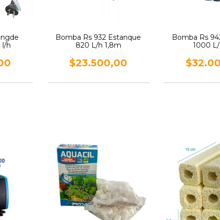
Kangde
Bomba Rs 932 Estanque
Bomba Rs 94
l/h
820 L/h 1,8m
1000 L
00
$23.500,00
$32.0