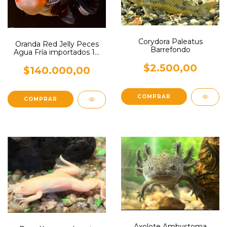
Corydora Paleatus
Oranda Red Jelly Peces
Barrefondo
Agua Fría importados 10
cm
$2.500,00
$140.000,00
Axolote Ambystoma