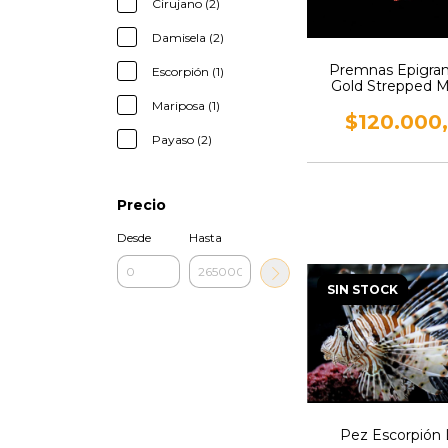
Cirujano (2)
Damisela (2)
Premnas Epigr
Escorpión (1)
Gold Strepped 
Clownfish
Mariposa (1)
$120.000
Payaso (2)
Precio
Desde
Hasta
SIN STOCK
Pez Escorpión