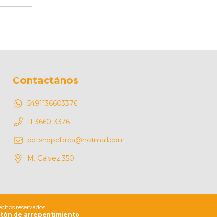
Contactános
5491136603376
11 3660-3376
petshopelarca@hotmail.com
M. Galvez 350
echos reservados.
tón de arrepentimiento