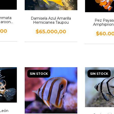
ammata
Damisela Azul Amarilla
Pez Paya
Maroon
Hemicianea Taupou
Amphiprion 
,00
$65.000,00
$60.0
SIN STOCK
SIN STOCK
 León