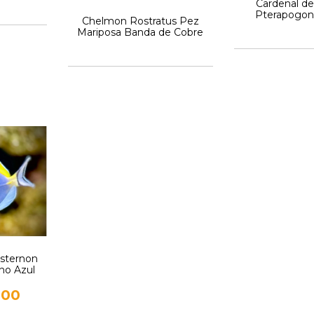
Cardenal d
Pterapogon
Chelmon Rostratus Pez
Mariposa Banda de Cobre
sternon
no Azul
,00