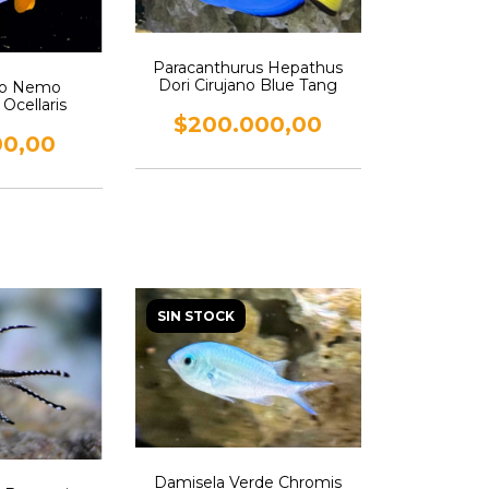
Paracanthurus Hepathus
Dori Cirujano Blue Tang
so Nemo
Ocellaris
$200.000,00
00,00
SIN STOCK
Damisela Verde Chromis