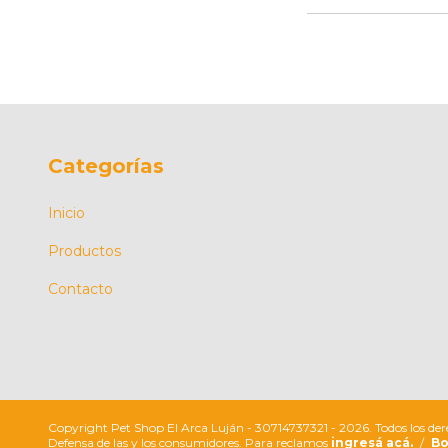
Categorías
Inicio
Productos
Contacto
Copyright Pet Shop El Arca Luján - 30714737321 - 2026. Todos los der
Defensa de las y los consumidores. Para reclamos
ingresá acá.
/
Bo