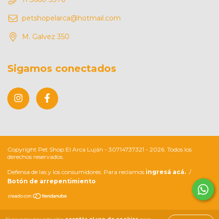
petshopelarca@hotmail.com
M. Galvez 350
Sigamos conectados
Copyright Pet Shop El Arca Luján - 30714737321 - 2026. Todos los
derechos reservados.
Defensa de las y los consumidores. Para reclamos
ingresá acá.
/
Botón de arrepentimiento