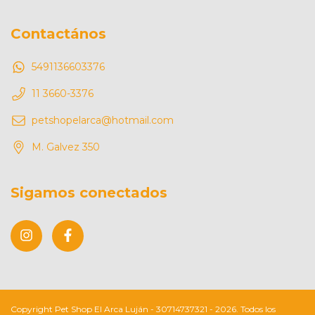
Contactános
5491136603376
11 3660-3376
petshopelarca@hotmail.com
M. Galvez 350
Sigamos conectados
Copyright Pet Shop El Arca Luján - 30714737321 - 2026. Todos los