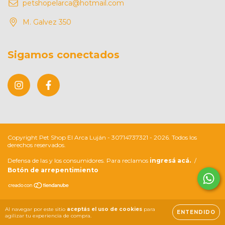
petshopelarca@hotmail.com
M. Galvez 350
Sigamos conectados
Copyright Pet Shop El Arca Luján - 30714737321 - 2026. Todos los
derechos reservados.
Defensa de las y los consumidores. Para reclamos
ingresá acá.
/
Botón de arrepentimiento
Al navegar por este sitio
aceptás el uso de cookies
para
ENTENDIDO
agilizar tu experiencia de compra.