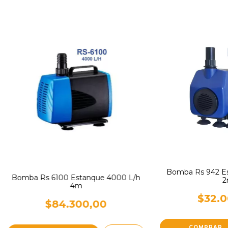
Bomba Rs 942 Es
Bomba Rs 6100 Estanque 4000 L/h
2
4m
$32.0
$84.300,00