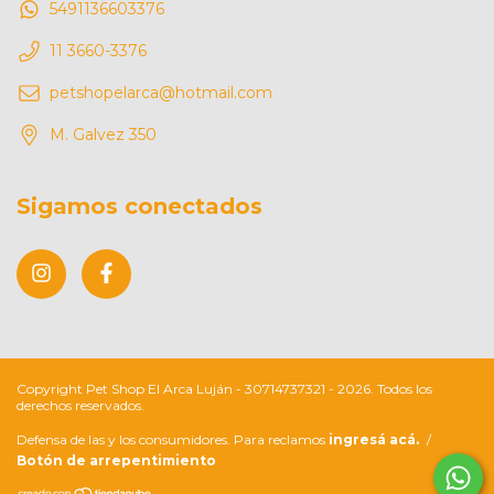
5491136603376
11 3660-3376
petshopelarca@hotmail.com
M. Galvez 350
Sigamos conectados
Copyright Pet Shop El Arca Luján - 30714737321 - 2026. Todos los
derechos reservados.
Defensa de las y los consumidores. Para reclamos
ingresá acá.
/
Botón de arrepentimiento