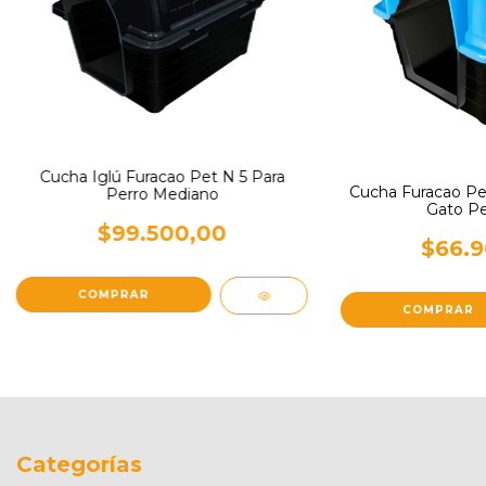
Cucha Iglú Furacao Pet N 5 Para
Cucha Furacao Pet
Perro Mediano
Gato P
$99.500,00
$66.9
COMPRAR
Categorías