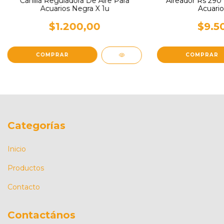
Canilla Reguladora De Aire Para
Aireador Rs 290 1
Acuarios Negra X 1u
Acuario
$1.200,00
$9.5
Categorías
Inicio
Productos
Contacto
Contactános