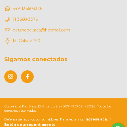
5491136603376
11 3660-3376
petshopelarca@hotmail.com
M. Galvez 350
Sigamos conectados
Copyright Pet Shop El Arca Luján - 30714737321 - 2026. Todos los
derechos reservados.
Defensa de las y los consumidores. Para reclamos
ingresá acá.
/
Botón de arrepentimiento