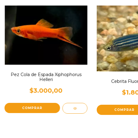
Pez Cola de Espada Xiphophorus
Helleri
Cebrita Fluo
$3.000,00
$1.8