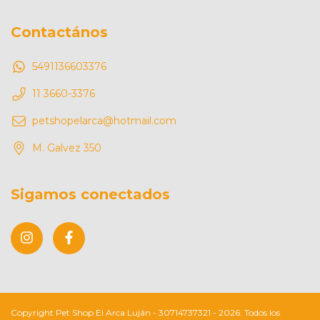
Contactános
5491136603376
11 3660-3376
petshopelarca@hotmail.com
M. Galvez 350
Sigamos conectados
Copyright Pet Shop El Arca Luján - 30714737321 - 2026. Todos los