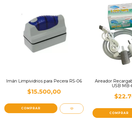
Imán Limpividrios para Pecera RS-06
Aireador Recargab
USB MB-60
$15.500,00
$22.7