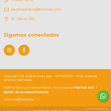
petshopelarca@hotmail.com
M. Galvez 350
Sigamos conectados
Copyright Pet Shop El Arca Luján - 30714737321 - 2026. Todos los
derechos reservados.
Defensa de las y los consumidores. Para reclamos
ingresá acá.
/
Botón de arrepentimiento