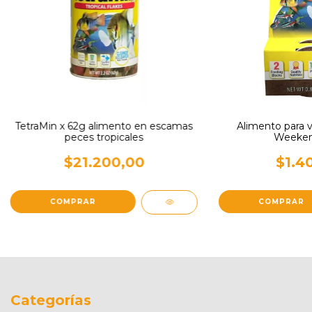
TetraMin x 62g alimento en escamas
Alimento para v
peces tropicales
Weekend
$21.200,00
$1.4
Categorías