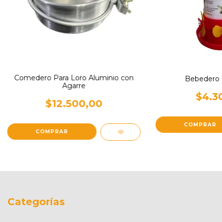
Comedero Para Loro Aluminio con
Bebedero C
Agarre
$4.3
$12.500,00
Categorías