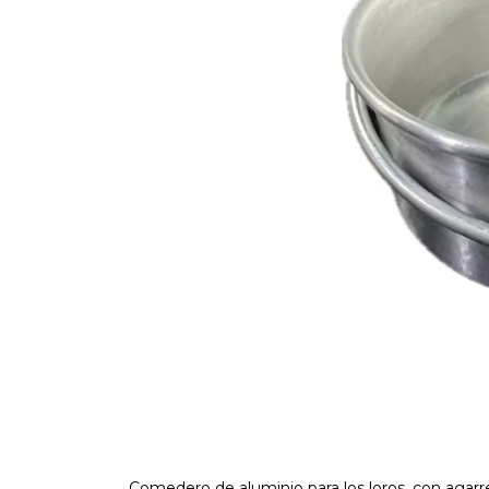
Comedero de aluminio para los loros, con agarre