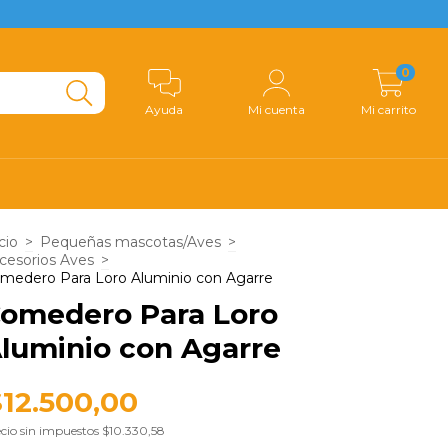
0
Ayuda
Mi cuenta
Mi carrito
cio
>
Pequeñas mascotas/Aves
>
cesorios Aves
>
medero Para Loro Aluminio con Agarre
omedero Para Loro
luminio con Agarre
$12.500,00
cio sin impuestos
$10.330,58