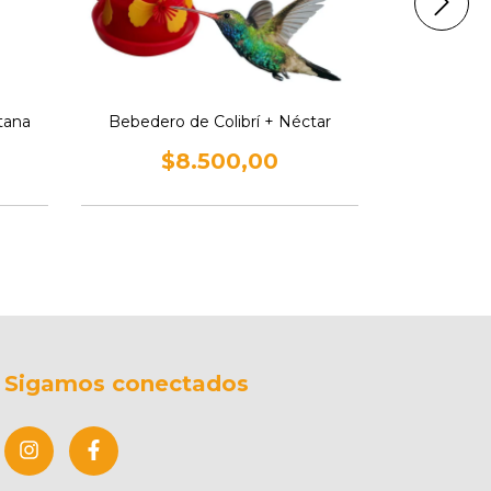
tana
Bebedero de Colibrí + Néctar
Bebed
$8.500,00
$
Sigamos conectados