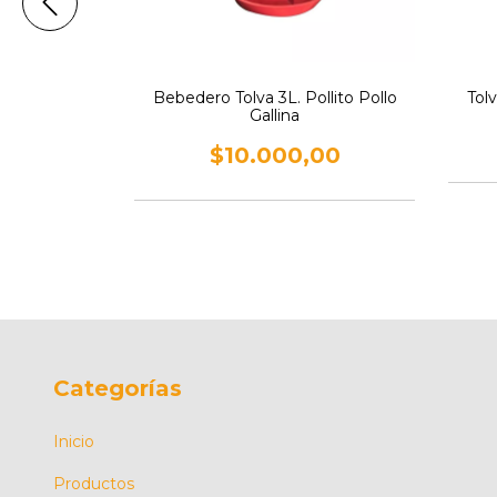
Bebedero Tolva 3L. Pollito Pollo
Tolv
Gallina
í Elpe
$10.000,00
00
Categorías
Inicio
Productos