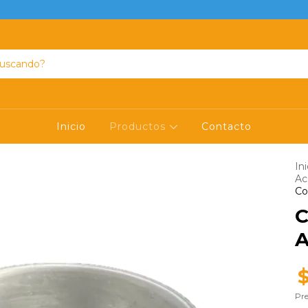
Inicio
Productos
Contacto
Ini
Ac
Co
C
A
Pre