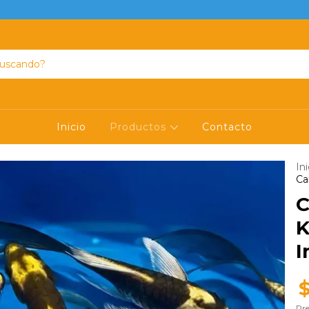
Inicio
Productos
Contacto
Ini
Ca
C
K
I
Pre