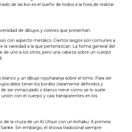
 nado de las koi es el sueño de todos a la hora de realizar
iversidad de dibujos y colores que presentan.
cluso con aspecto metálico. Ciertos rasgos son comunes a
e la variedad a la que pertenezcan. La forma general del
nte de uno a los otros, pero una cabeza sobre un cuerpo
d.
o blanco y un dibujo rojo/naranja sobre el lomo. Para ser
bujos debe tener los bordes claramente definidos y
 ha de ser inmaculado o blanco nieve como se lo suele
 unión con el cuerpo y casi transparentes en los
do de la cruza de un Ki Utsuri con un kohaku. A primera
Koi Sanke. Sin embargo, el showa tradicional siempre