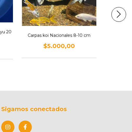
yu 20
Carpas koi Nacionales 8-10 cm
Carpa Koi B
$5.000,00
$1
Sigamos conectados