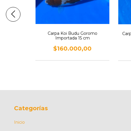
mportada 17
Carpa Koi Budu Goromo
Carp
Importada 15 cm
,00
$160.000,00
Categorías
Inicio