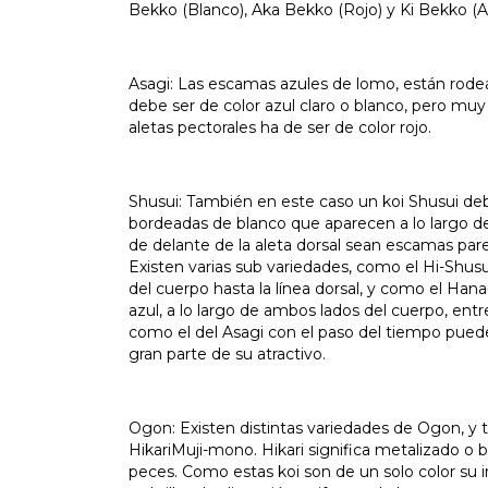
Bekko (Blanco), Aka Bekko (Rojo) y Ki Bekko (Am
Asagi: Las escamas azules de lomo, están rodea
debe ser de color azul claro o blanco, pero muy
aletas pectorales ha de ser de color rojo.
Shusui: También en este caso un koi Shusui de
bordeadas de blanco que aparecen a lo largo de
de delante de la aleta dorsal sean escamas pare
Existen varias sub variedades, como el Hi-Shusui,
del cuerpo hasta la línea dorsal, y como el Hana
azul, a lo largo de ambos lados del cuerpo, entre l
como el del Asagi con el paso del tiempo puede
gran parte de su atractivo.
Ogon: Existen distintas variedades de Ogon, y t
HikariMuji-mono. Hikari significa metalizado o br
peces. Como estas koi son de un solo color su i