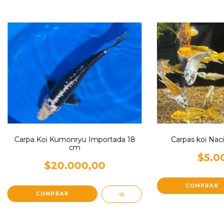
Carpas koi Nac
Carpa Koi Kumonryu Importada 18
cm
$5.0
$20.000,00