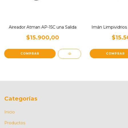
Aireador Atman AP-15C una Salida
Imán Limpividrios
$15.900,00
$15.5
Categorías
Inicio
Productos