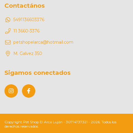
Contactános
5491136603376
11 3660-3376
petshopelarca@hotmail.com
M. Galvez 350
Sigamos conectados
Copyright Pet Shop El Arca Luján - 30714737321 - 2026. Todos los
derechos reservados.