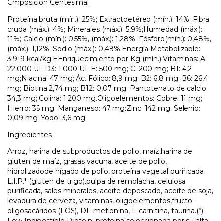
Cmposición Centesimal
Proteína bruta (mín.): 25%; Extractoetéreo (mín.): 14%; Fibra
cruda (máx.): 4%; Minerales (máx.): 5,9%;Humedad (máx.):
11%; Calcio (mín.): 0,55%, (máx.): 1,28%; Fósforo(mín.): 0,48%,
(máx.): 1,12%; Sodio (máx.): 0,48%.Energía Metabolizable:
3.919 kcal/kg.EEnriquecimiento por Kg (mín.):Vitaminas: A:
22.000 UI; D3: 1.000 UI; E: 500 mg; C: 200 mg; B1: 4,2
mg;Niacina: 47 mg; Ác. Fólico: 8,9 mg; B2: 6,8 mg; B6: 26,4
mg; Biotina:2,74 mg; B12: 0,07 mg; Pantotenato de calcio:
34,3 mg; Colina: 1.200 mg.Oligoelementos: Cobre: 11 mg;
Hierro: 36 mg; Manganeso: 47 mg;Zinc: 142 mg; Selenio:
0,09 mg; Yodo: 3,6 mg.
Ingredientes
Arroz, harina de subproductos de pollo, maíz,harina de
gluten de maíz, grasas vacuna, aceite de pollo,
hidrolizadode hígado de pollo, proteína vegetal purificada
L.I.P.* (gluten de trigo),pulpa de remolacha, celulosa
purificada, sales minerales, aceite depescado, aceite de soja,
levadura de cerveza, vitaminas, oligoelementos,fructo-
oligosacáridos (FOS), DL-metionina, L-carnitina, taurina.(*)
Low Indigestible Protein: proteína seleccionada por su alta