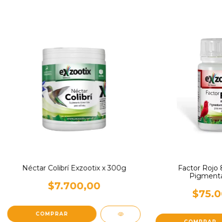
Néctar Colibrí Exzootix x 300g
Factor Rojo 
Pigmenta
$7.700,00
$75.0