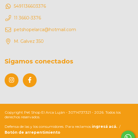
5491136603376
11 3660-3376
petshopelarca@hotmail.com
M. Galvez 350
Sigamos conectados
Copyright Pet Shop El Arca Luján - 30714737321 - 2026. Todos los
derechos reservados.
Defensa de las y los consumidores. Para reclamos
ingresá acá.
/
Botón de arrepentimiento