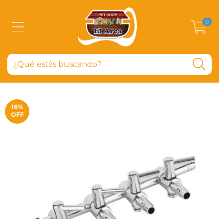
0
16
%
OFF