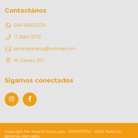
Contactános
5491136603376
11 3660-3376
petshopelarca@hotmail.com
M. Galvez 350
Sigamos conectados
Copyright Pet Shop El Arca Luján - 30714737321 - 2026. Todos los
derechos reservados.