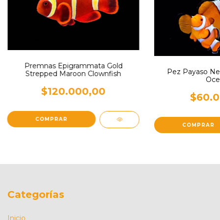
Premnas Epigrammata Gold
Pez Payaso Ne
Strepped Maroon Clownfish
Ocel
$120.000,00
$60.0
Categorías
Inicio