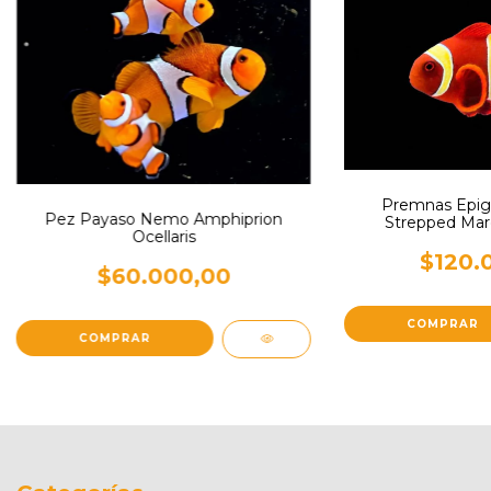
Premnas Epig
Pez Payaso Nemo Amphiprion
Strepped Mar
Ocellaris
$120.
$60.000,00