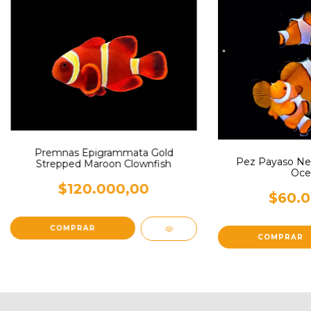
Premnas Epigrammata Gold
Pez Payaso Ne
Strepped Maroon Clownfish
Ocel
$120.000,00
$60.0