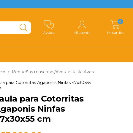
0
Ayuda
Mi cuenta
Mi carrito
cio
>
Pequeñas mascotas/Aves
>
Jaula Aves
ula para Cotorritas Agaponis Ninfas 47x30x55
m
aula para Cotorritas
gaponis Ninfas
7x30x55 cm