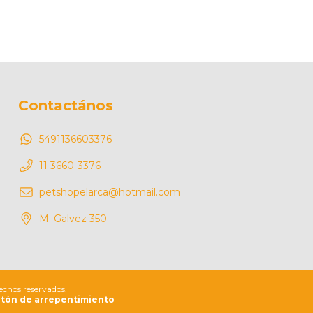
Contactános
5491136603376
11 3660-3376
petshopelarca@hotmail.com
M. Galvez 350
echos reservados.
tón de arrepentimiento