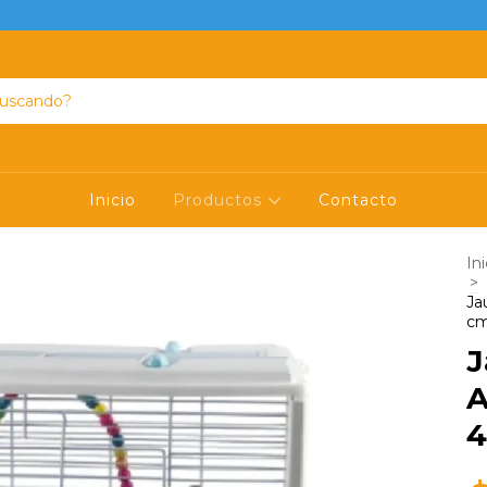
Inicio
Productos
Contacto
Ini
>
Ja
c
J
A
4