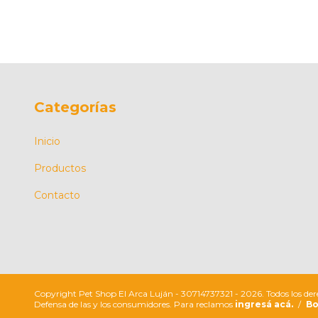
Categorías
Inicio
Productos
Contacto
Copyright Pet Shop El Arca Luján - 30714737321 - 2026. Todos los der
Defensa de las y los consumidores. Para reclamos
ingresá acá.
/
Bo