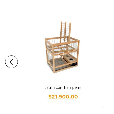
ano
Jaulin con Tramperin
,00
$21.900,00