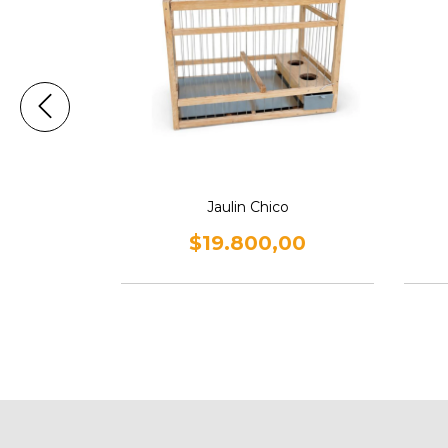
rin doble
Jaulin Chico
00
$19.800,00