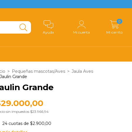
0
Ayuda
Mi cuenta
Mi carrito
cio
>
Pequeñas mascotas/Aves
>
Jaula Aves
Jaulin Grande
aulin Grande
$29.000,00
cio sin impuestos
$23.966,94
24
cuotas de
$2.900,00