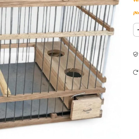
Ve
¡N