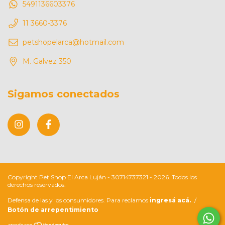
5491136603376
11 3660-3376
petshopelarca@hotmail.com
M. Galvez 350
Sigamos conectados
Copyright Pet Shop El Arca Luján - 30714737321 - 2026. Todos los
derechos reservados.
Defensa de las y los consumidores. Para reclamos
ingresá acá.
/
Botón de arrepentimiento